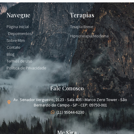
Navegue
Terapias
Página Inicial
Terapia Breve
Depoimentos
Hipnoterapia Moderna
Sobre Mim
Contato
Blog
Termos de Uso
Política de Privacidade
Fale Conosco
Av. Senador Vergueiro, 2123 - Sala 405 - Marco Zero Tower - São
Bernardo do Campo - SP - CEP: 09750-001
(11) 95044-6230
Me Siga