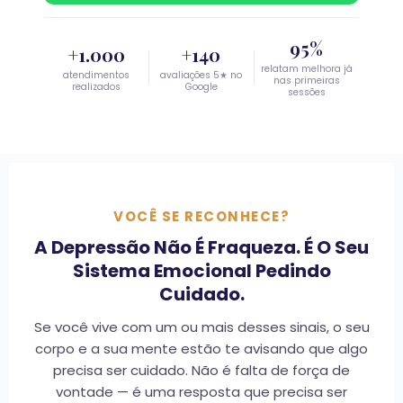
95%
+1.000
+140
relatam melhora já
atendimentos
avaliações 5★ no
nas primeiras
realizados
Google
sessões
VOCÊ SE RECONHECE?
A Depressão Não É Fraqueza. É O Seu
Sistema Emocional Pedindo
Cuidado.
Se você vive com um ou mais desses sinais, o seu
corpo e a sua mente estão te avisando que algo
precisa ser cuidado. Não é falta de força de
vontade — é uma resposta que precisa ser