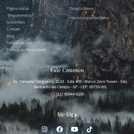
Página Inicial
Terapia Breve
Depoimentos
Hipnoterapia Moderna
Sobre Mim
Contato
Blog
Termos de Uso
Política de Privacidade
Fale Conosco
Av. Senador Vergueiro, 2123 - Sala 405 - Marco Zero Tower - São
Bernardo do Campo - SP - CEP: 09750-001
(11) 95044-6230
Me Siga